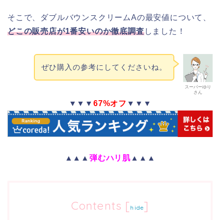
そこで、ダブルバウンスクリームAの最安値について、
どこの販売店が1番安いのか徹底調査
しました！
ぜひ購入の参考にしてくださいね。
スーパーゆり
さん
▼▼▼
67%オフ
▼▼▼
▲▲▲
弾むハリ肌
▲▲▲
Contents
[
]
hide