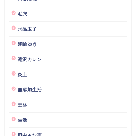
毛穴
水晶玉子
淡輪ゆき
滝沢カレン
炎上
無添加生活
王林
生活
田中みな実