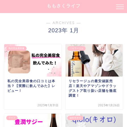
ももさくライフ
― ARCHIVES ―
2023年 1月
私の完全美容食
リセラージュ
私の完全美容食の口コミは本
リセラージュの最安値販売
当？【実際に飲んでみた】レ
店！楽天やアマゾンやドラッ
ビュー！
グストア取り扱い店舗を徹底
調査！
2023年1月31日
2023年1月26日
ライフ
qioloキオロ