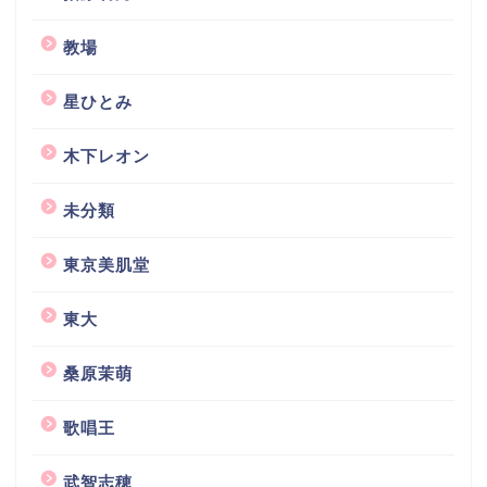
教場
星ひとみ
木下レオン
未分類
東京美肌堂
東大
桑原茉萌
歌唱王
武智志穂