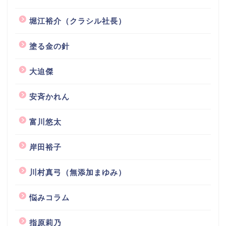
堀江裕介（クラシル社長）
塗る金の針
大迫傑
安斉かれん
富川悠太
岸田裕子
川村真弓（無添加まゆみ）
悩みコラム
指原莉乃