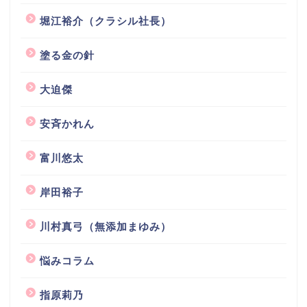
堀江裕介（クラシル社長）
塗る金の針
大迫傑
安斉かれん
富川悠太
岸田裕子
川村真弓（無添加まゆみ）
悩みコラム
指原莉乃