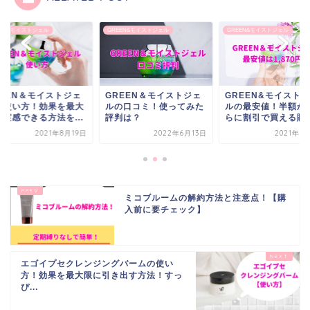
EEN&モイストジェル
GREEN&モイストジェル
GREEN&モイストジェル
REEN＆モイストジェ
GREEN＆モイストジェ
GREEN&モイスト
の使い方！効果を最大
ルの口コミ！使ってみた
ルの最安値！半額か
に実感できる方法を...
評判は？
らに割引で買える販売.
2021年8月19日
2022年6月13日
2021年6
ミコブルームの解約方法と注意点！【購
入前に要チェック】
エゴイプセクレンジングバームの使い
方！効果を最大限に引き出す方法！すっ
ぴ...