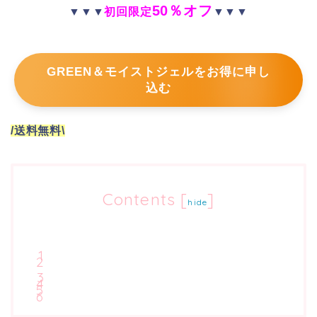
50％オフ
▼▼▼
初回限定
▼▼▼
GREEN＆モイストジェルをお得に申し
込む
/送料無料\
Contents
[
]
hide