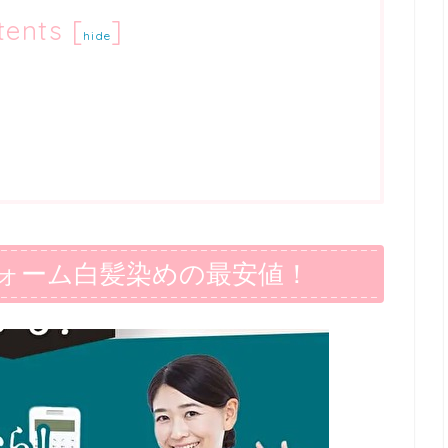
tents
[
]
hide
ォーム白髪染めの最安値！