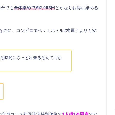
場合でも
全体染めで約2,063円
とかなりお得に染める
なのに、コンビニでペットボトル2本買うよりも安
きな時間にさっと出来るなんて助か
トの定期コース初回限定特別価格で
1人様1本限定
での