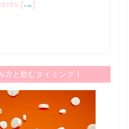
tents
[
]
hide
み方と飲むタイミング！