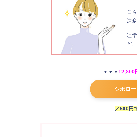
自
演
理
ど
▼▼▼
12,8
シボロー
／500