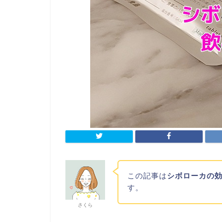
この記事は
シボローカの
す。
さくら