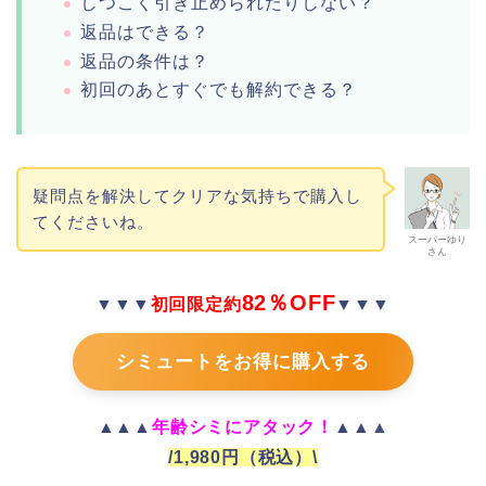
しつこく引き止められたりしない？
返品はできる？
返品の条件は？
初回のあとすぐでも解約できる？
疑問点を解決してクリアな気持ちで購入し
てくださいね。
スーパーゆり
さん
82％OFF
▼▼▼
初回限定約
▼▼▼
シミュートをお得に購入する
▲▲▲
年齢シミにアタック！
▲▲▲
/1,980円（税込）\