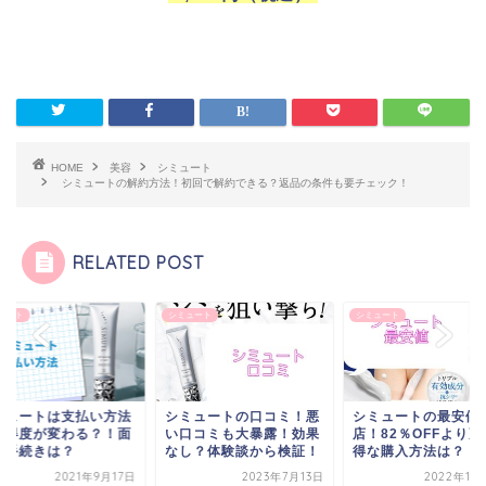
HOME
美容
シミュート
シミュートの解約方法！初回で解約できる？返品の条件も要チェック！
RELATED POST
ュート
シミュート
シミュート
ミュートは支払い方法
シミュートの口コミ！悪
シミュートの最安値
お得度が変わる？！面
い口コミも大暴露！効果
店！82％OFFより更
な手続きは？
なし？体験談から検証！
得な購入方法は？
2021年9月17日
2023年7月13日
2022年11