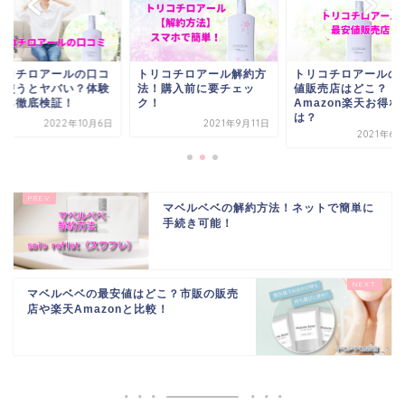
リコチロアールの口コ
トリコチロアール解約方
トリコチロアールの
！使うとヤバい？体験
法！購入前に要チェッ
値販売店はどこ？
から徹底検証！
ク！
Amazon楽天お得な
は？
2022年10月6日
2021年9月11日
2021年6
マベルベベの解約方法！ネットで簡単に
手続き可能！
マベルベベの最安値はどこ？市販の販売
店や楽天Amazonと比較！