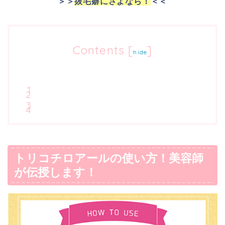
＞＞
抜毛癖にさよなら！
＜＜
Contents
[
]
hide
トリコチロアールの使い方！美容師
が伝授します！