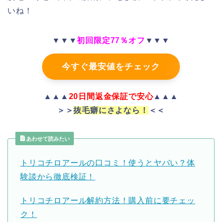
いね！
▼▼▼
初回限定77％オフ
▼▼▼
今すぐ最安値をチェック
▲▲▲
20日間返金保証で安心
▲▲▲
＞＞
抜毛癖にさよなら！
＜＜
あわせて読みたい
トリコチロアールの口コミ！使うとヤバい？体
験談から徹底検証！
トリコチロアール解約方法！購入前に要チェッ
ク！