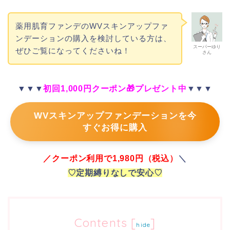
薬用肌育ファンデのWVスキンアップファ
ンデーションの購入を検討している方は、
スーパーゆり
ぜひご覧になってくださいね！
さん
▼▼▼
初回1,000円クーポン🎁プレゼント中
▼▼▼
WVスキンアップファンデーションを今
すぐお得に購入
／
クーポン利用で1,980円（税込）
＼
♡定期縛りなしで安心♡
Contents
[
]
hide