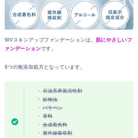
WVスキンアップファンデーションは、
肌にやさしいフ
ァンデーション
です。
8つの無添加処方となっています。
石油系界面活性剤
鉱物油
パラベン
香料
合成着色料
紫外線吸収剤