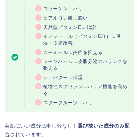
コラーゲン…ハリ
ヒアルロン酸…潤い
天然型ビタミンE…代謝
イノシトール（ビタミンB群）…保
湿・皮脂改善
カモミール…炎症を抑える
レモンバーム…皮脂分泌のバランスを
整える
シアバター…保湿
植物性スクワラン…バリア機能を高め
る
スターフルーツ…ハリ
美肌にいい成分は申し分なし！
選び抜いた成分のみ配
合
されています。