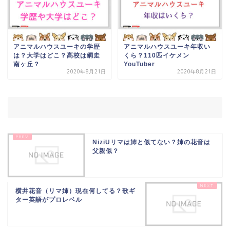
アニマルハウスユーキの学歴
アニマルハウスユーキ年収い
は？大学はどこ？高校は網走
くら？110匹イケメン
南ヶ丘？
YouTuber
2020年8月21日
2020年8月21日
NiziUリマは姉と似てない？姉の花音は
父親似？
横井花音（リマ姉）現在何してる？歌ギ
ター英語がプロレベル