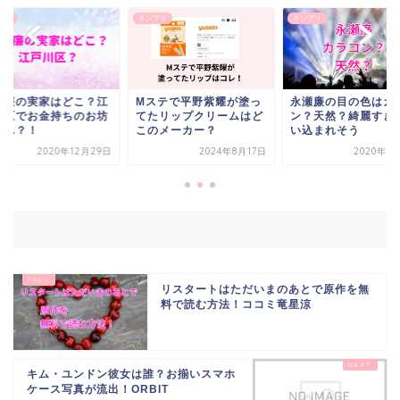
プリ
キンプリ
キンプリ
瀬廉の実家はどこ？江
Mステで平野紫耀が塗っ
永瀬廉の目の色はカ
川区でお金持ちのお坊
てたリップクリームはど
ン？天然？綺麗すぎ
ゃん？！
このメーカー？
い込まれそう
2020年12月29日
2024年8月17日
2020年8
リスタートはただいまのあとで原作を無
料で読む方法！ココミ竜星涼
キム・ユンドン彼女は誰？お揃いスマホ
ケース写真が流出！ORBIT