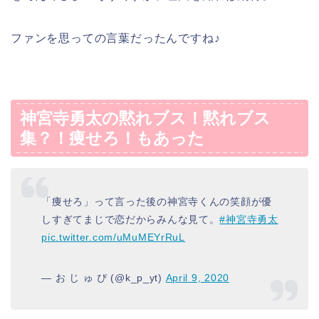
ファンを思っての言葉だったんですね♪
神宮寺勇太の黙れブス！黙れブス
集？！痩せろ！もあった
「痩せろ」って言った後の神宮寺くんの笑顔が優
しすぎてまじで恋だからみんな見て。
#神宮寺勇太
pic.twitter.com/uMuMEYrRuL
— お じ ゅ ぴ (@k_p_yt)
April 9, 2020