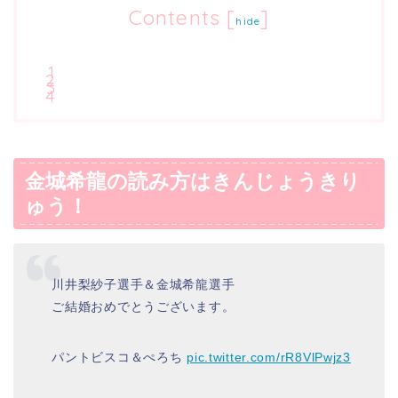
Contents
[
]
hide
金城希龍の読み方はきんじょうきり
ゅう！
川井梨紗子選手＆金城希龍選手
ご結婚おめでとうございます。
パントビスコ＆ぺろち
pic.twitter.com/rR8VlPwjz3