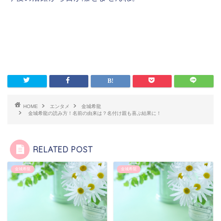
HOME
エンタメ
金城希龍
金城希龍の読み方！名前の由来は？名付け親も喜ぶ結果に！
RELATED POST
金城希龍
金城希龍