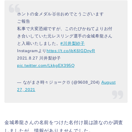
ホントの金メダル🥇㊗️おめでとうございます
ご報告
私事で大変恐縮ですが、このたびかねてよりお付
き合いしていた元レスリング選手の金城希龍さん
と入籍いたしました。
#川井梨紗子
Instagramより
https://t.co/jbK6IGDnyR
2021.8.27 川井梨紗子
pic.twitter.com/LkkgEX395Q
— ながまさ時々ジョーク☃️ (@9608_204)
August
27, 2021
金城希龍さんの名前をつけた名付け親は誰なのか調査
しましたが、情報がありませんでした。