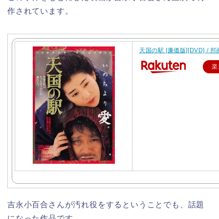
作されています。
天国の駅 [廉価版][DVD] / 邦
楽
吉永小百合さんが汚れ役をするということでも、話題
になった作品です。