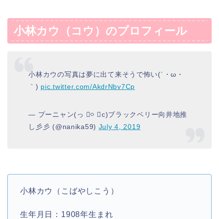
小林カウ（コウ）のプロフィール
小林カウの写真は夢に出て来そうで怖い(´・ω・
｀)
pic.twitter.com/AkdrNbv7Cp
— プーニャン(っ ॑࿁ ॑c)ブラックベリー向井地推
し彡彡 (@nanika59)
July 4, 2019
小林カウ（こばやしこう）
生年月日：1908年生まれ