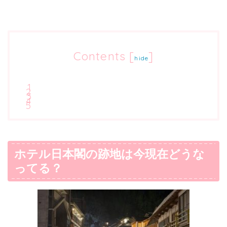
Contents
[
]
hide
ホテル日本閣の跡地は今現在どうな
ってる？