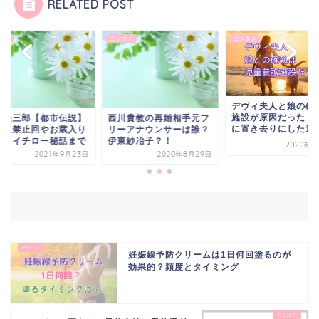
RELATED POST
エンタメ
エンタメ
エンタメ
デヴィ夫人と娘の確執は
施設が原因だった！パリ
】
西川貴教の再婚相手元フ
古畑任三郎
に置き去りにした過去
り
リーアナウンサーは誰？
再放送禁止
で
伊東紗冶子？！
回？！イチ
2020年4月9日
3日
2020年8月29日
妊娠線予防クリームは1日何回塗るのが
効果的？頻度とタイミング