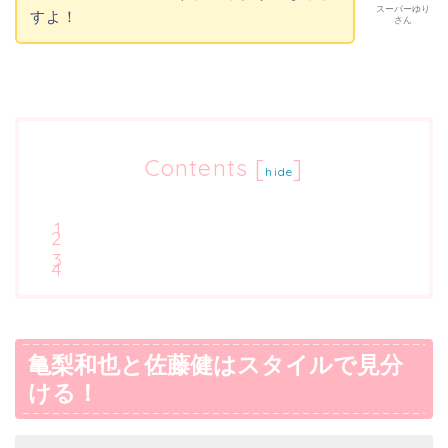
スーパーゆり
すよ！
さん
Contents
[
]
hide
亀梨和也と佐藤健はスタイルで見分
ける！