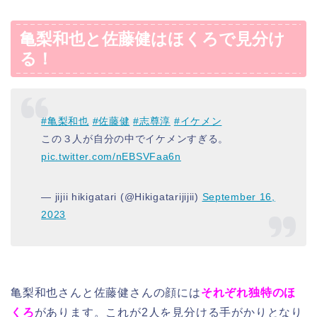
亀梨和也と佐藤健はほくろで見分け
る！
#亀梨和也
#佐藤健
#志尊淳
#イケメン
この３人が自分の中でイケメンすぎる。
pic.twitter.com/nEBSVFaa6n
— jijii hikigatari (@Hikigatarijijii)
September 16,
2023
亀梨和也さんと佐藤健さんの顔には
それぞれ独特のほ
くろ
があります。これが2人を見分ける手がかりとなり