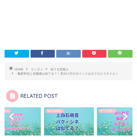
HOME
エンタメ
似てる芸能人
亀梨和也と佐藤健は似てる？！見分け方のポイントはホクロとスタイル！
RELATED POST
る芸能人
似てる芸能人
似てる芸能人