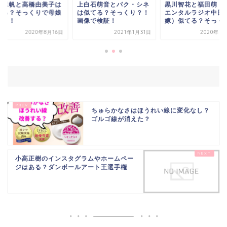
岡里帆と高橋由美子は
上白石萌音とパク・シネ
黒川智花と福田萌（
てる？そっくりで母娘
は似てる？そっくり？！
エンタルラジオ中田
妹？！
画像で検証！
嫁）似てる？そっく
2020年8月16日
2021年1月31日
2020年7
ちゅらかなさはほうれい線に変化なし？
ゴルゴ線が消えた？
小高正樹のインスタグラムやホームペー
ジはある？ダンボールアート王選手権