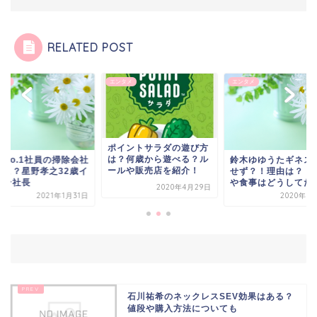
RELATED POST
タメ
エンタメ
エンタメ
ポイントサラダの遊び方
は？何歳から遊べる？ル
天No.1社員の掃除会社
鈴木ゆゆうたギネス
ールや販売店を紹介！
どこ？星野孝之32歳イ
せず？！理由は？ト
メン社長
や食事はどうしてた
2020年4月29日
2021年1月31日
2020年5
石川祐希のネックレスSEV効果はある？
値段や購入方法についても