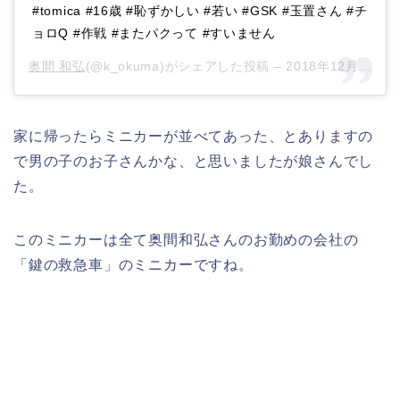
#tomica #16歳 #恥ずかしい #若い #GSK #玉置さん #チ
ョロQ #作戦 #またパクって #すいません
奥間 和弘
(@k_okuma)がシェアした投稿 –
2018年12月月21日午前9時05分PST
家に帰ったらミニカーが並べてあった、とありますの
で男の子のお子さんかな、と思いましたが娘さんでし
た。
このミニカーは全て奥間和弘さんのお勤めの会社の
「鍵の救急車」のミニカーですね。