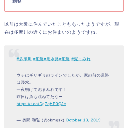
勤務
以前は大阪に住んでいたこともあったようですが、現
在は多摩川の近くにお住まいのようですね。
#多摩川
#氾濫
#用水路
#氾濫
#泥まみれ
ウチはギリギリのラインでしたが、家の前の道路
は浸水。
一夜明けて泥まみれです！
昨日は魚も跳ねてたなー
https://t.co/Dg7qHP0QJe
— 奥間 和弘 (@okmgsk)
October 13, 2019