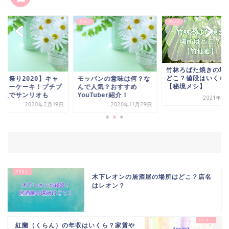
メ
グルメ
グルメ
竹林ろばた焼きの場
どこ？値段はいくら
ひな祭り2020】キャ
モッパンの意味は何？な
【秘境メシ】
クターケーキ！プチプ
んで人気？おすすめ
通販でサンリオも
YouTuber紹介！
2021年3
2020年2月19日
2020年11月29日
木下レオンの居酒屋の場所はどこ？店名
はレオン？
紅蘭（くらん）の年収はいくら？家賃や