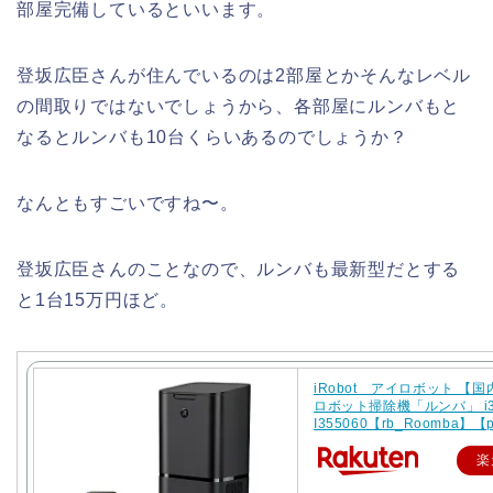
部屋完備しているといいます。
登坂広臣さんが住んでいるのは2部屋とかそんなレベル
の間取りではないでしょうから、各部屋にルンバもと
なるとルンバも10台くらいあるのでしょうか？
なんともすごいですね〜。
登坂広臣さんのことなので、ルンバも最新型だとする
と1台15万円ほど。
iRobot アイロボット 【
ロボット掃除機「ルンバ」 i3
I355060【rb_Roomba】【p
楽