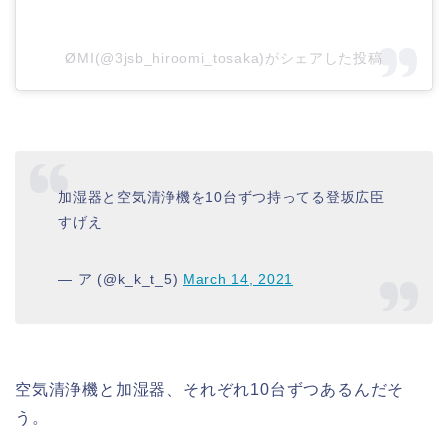
ØMI(@3jsb_hiroomi_tosaka)がシェアした投稿
加湿器と空気清浄機を10台ずつ持ってる登坂広臣
すげえ
— ア (@k_k_t_5)
March 14, 2021
空気清浄機と加湿器、それぞれ10台ずつあるんだそ
う。