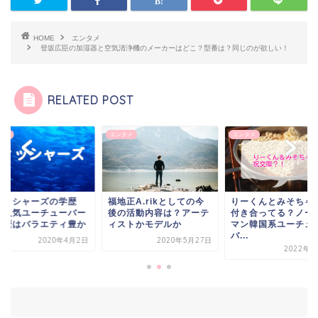
HOME
エンタメ
登坂広臣の加湿器と空気清浄機のメーカーはどこ？型番は？同じのが欲しい！
RELATED POST
タメ
エンタメ
エンタメ
ィッシャーズの学歴
福地正A.rikとしての今
りーくんとみそちゃ
？人気ユーチューバー
後の活動内容は？アーテ
付き合ってる？ノー
学歴はバラエティ豊か
ィストかモデルか
マン韓国系ユーチュ
バ...
2020年4月2日
2020年5月27日
2022年5