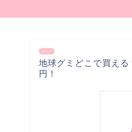
グルメ
地球グミどこで買える？
円！