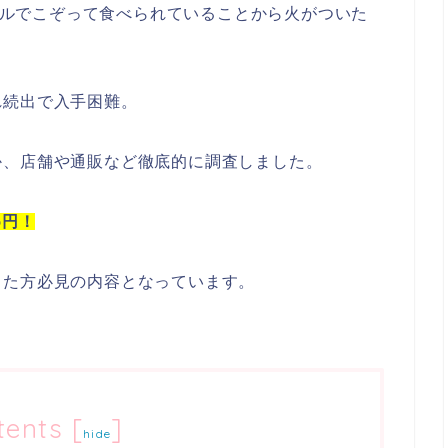
のチャンネルでこぞって食べられていることから火がついた
れ続出で入手困難。
か、店舗や通販など徹底的に調査しました。
5円！
った方必見の内容となっています。
tents
[
]
hide