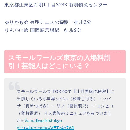
東京都江東区有明1丁目3?33 有明物流センター
ゆりかもめ 有明テニスの森駅 徒歩3分
りんかい線 国際展示場駅 徒歩9分
スモールワールズ東京の入場料割
引！芸能人はどこにいる？
スモールワールズ TOKYOで【小世界家の秘密】に
出演している小世界シゲル（松崎しげる）・ツバ
サ（真琴つばさ）・ リノ（指原莉乃）・ ヨシヒコ
（荒牧慶彦） ４人家族のミニチュアをみつけまし
た✨
#smallworldstokyo
pic.twitter.com/wVETz4o7Wi