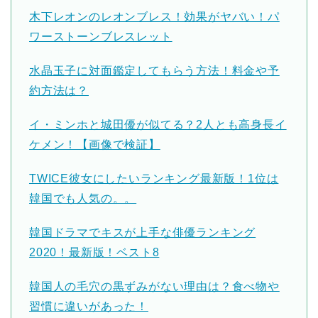
木下レオンのレオンブレス！効果がヤバい！パ
ワーストーンブレスレット
水晶玉子に対面鑑定してもらう方法！料金や予
約方法は？
イ・ミンホと城田優が似てる？2人とも高身長イ
ケメン！【画像で検証】
TWICE彼女にしたいランキング最新版！1位は
韓国でも人気の。。
韓国ドラマでキスが上手な俳優ランキング
2020！最新版！ベスト8
韓国人の毛穴の黒ずみがない理由は？食べ物や
習慣に違いがあった！