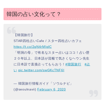
韓国の占い文化って？
【韓国旅行】
STAR四柱占いCafe / スター四柱占いカフェ
https://t.co/2qN4rMIplC
「明洞の母」で有名なスター占いはココ！占い歴
２０年以上、日本語が流暢で気さくなヘウン先生
に日本語で直接占ってもらおう！
#韓国旅行
#占
い
pic.twitter.com/swGKcTNF6I
— 韓国旅行情報ガイド「ソウルナビ」
(@seoulnavii)
February 6, 2020