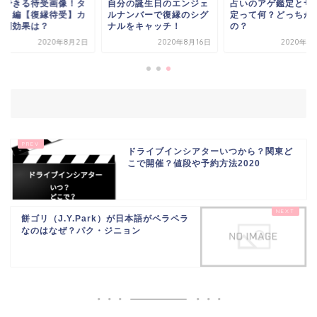
縁できる待受画像！タ
自分の誕生日のエンジェ
占いのアゲ鑑定とサ
ット編【復縁待受】カ
ルナンバーで復縁のシグ
定って何？どっちが
ド別効果は？
ナルをキャッチ！
の？
2020年8月2日
2020年8月16日
2020年7
ドライブインシアターいつから？関東ど
こで開催？値段や予約方法2020
餅ゴリ（J.Y.Park）が日本語がペラペラ
なのはなぜ？パク・ジニョン