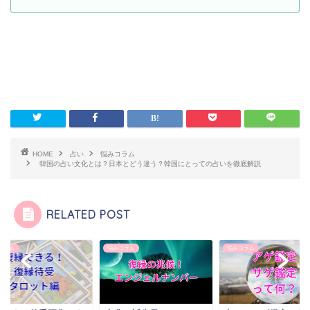
HOME
占い
悩みコラム
韓国の占い文化とは？日本とどう違う？韓国にとっての占いを徹底解説
RELATED POST
コラム
悩みコラム
悩みコラム