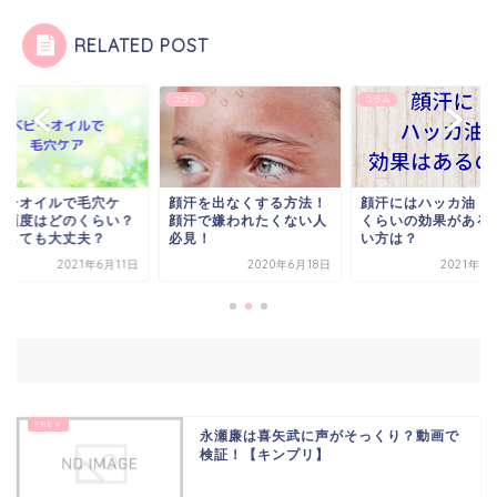
RELATED POST
ム
コラム
コラム
ビーオイルで毛穴ケ
顔汗を出なくする方法！
顔汗にはハッカ油！
！頻度はどのくらい？
顔汗で嫌われたくない人
くらいの効果がある
日しても大丈夫？
必見！
い方は？
2021年6月11日
2020年6月18日
2021年5
永瀬廉は喜矢武に声がそっくり？動画で
検証！【キンプリ】