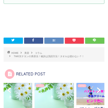
HOME
美容
コラム
TWICEナヨンの美容法！秘訣は洗顔方法！タオルは使わない？！
RELATED POST
ム
コラム
コラム