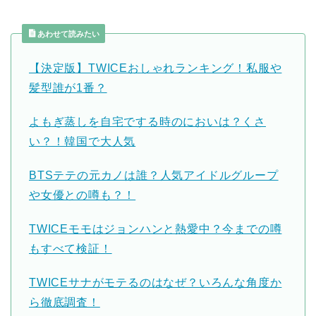
あわせて読みたい
【決定版】TWICEおしゃれランキング！私服や
髪型誰が1番？
よもぎ蒸しを自宅でする時のにおいは？くさ
い？！韓国で大人気
BTSテテの元カノは誰？人気アイドルグループ
や女優との噂も？！
TWICEモモはジョンハンと熱愛中？今までの噂
もすべて検証！
TWICEサナがモテるのはなぜ？いろんな角度か
ら徹底調査！