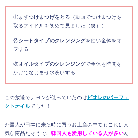
①まず
つけまつげをとる
（動画でつけまつげを
取るアイドルを初めて見ました（笑））
②
シートタイプのクレンジング
を使い全体をオ
フする
③
オイルタイプのクレンジング
で全体を時間を
かけてなじませ水洗いする
この放送でナヨンが使っていたのは
ビオレのパーフェ
クトオイル
でした！
外国人が日本に来た時に買うお土産の中でもこれは人
気な商品だそうで、
韓国人も愛用している人が多い
ん