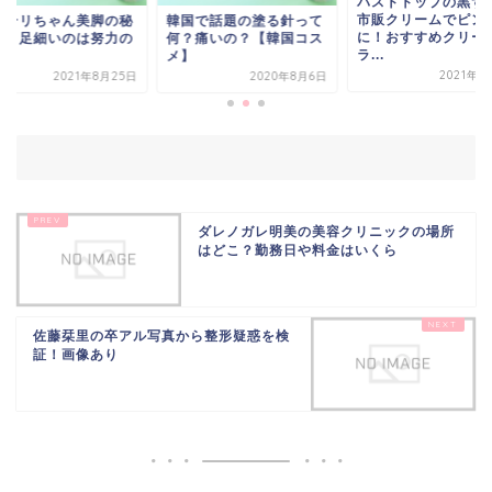
バストトップの黒ず
市販クリームでピン
ンテリちゃん美脚の秘
韓国で話題の塗る針って
に！おすすめクリー
は？足細いのは努力の
何？痛いの？【韓国コス
ラ...
晶？
メ】
2021年2
2021年8月25日
2020年8月6日
ダレノガレ明美の美容クリニックの場所
はどこ？勤務日や料金はいくら
佐藤栞里の卒アル写真から整形疑惑を検
証！画像あり