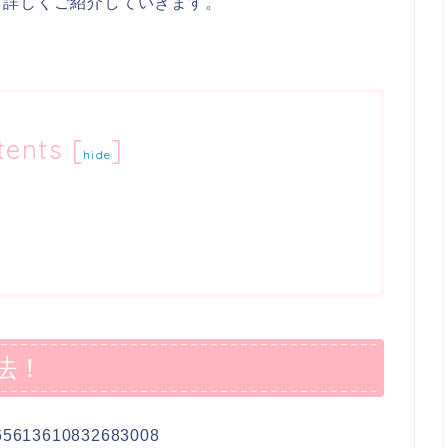
て詳しくご紹介していきます。
tents
[
]
hide
法！
/1265613610832683008