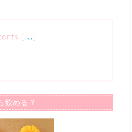
tents
[
]
hide
ら飲める？